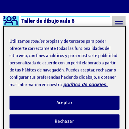
Logo Ágora
Taller de dibujo aula 6
Saltar al contenido
Utilizamos
cookies
propias y de terceros para poder
ofrecerte correctamente todas las funcionalidades del
sitio web, con fines analíticos y para mostrarte publicidad
Semestre 20211 - Aula 6
8 Septiembre, 2021
personalizada de acuerdo con un perfil elaborado a partir
8 Septiembre, 2021
de tus hábitos de navegación. Puedes aceptar, rechazar o
configurar tus preferencias haciendo clic abajo, u obtener
más información en nuestra
política de cookies.
¡Bienvenidos y bienvenidas!
Publicado por
Publicado por
Quelic Berga Carreras
Visibilidad:
Fecha de publicación
9 septiembre, 2021 2:49 pm
Pública
-
8 Sep 2021
Aceptar
Rechazar